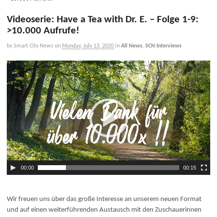
Videoserie: Have a Tea with Dr. E. – Folge 1-9:
>10.000 Aufrufe!
by Smart City News
on
Monday, July 13, 2020
in
All News
,
SCN Interviews
V
i
d
e
o
P
l
a
y
e
00:00
00:15
r
Wir freuen uns über das große Interesse an unserem neuen Format
und auf einen weiterführenden Austausch mit den Zuschauerinnen