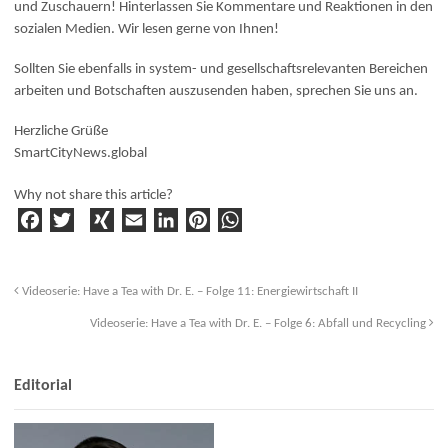
und Zuschauern! Hinterlassen Sie Kommentare und Reaktionen in den
sozialen Medien. Wir lesen gerne von Ihnen!
Sollten Sie ebenfalls in system- und gesellschaftsrelevanten Bereichen
arbeiten und Botschaften auszusenden haben, sprechen Sie uns an.
Herzliche Grüße
SmartCityNews.global
Why not share this article?
F
T
X
E
Li
Pi
W
a
w
I
m
n
n
h
c
it
N
ai
k
t
a
e
t
G
l
e
e
ts
Videoserie: Have a Tea with Dr. E. – Folge 11: Energiewirtschaft II
b
e
d
r
A
Videoserie: Have a Tea with Dr. E. – Folge 6: Abfall und Recycling
o
r
I
e
p
o
n
st
p
k
Editorial