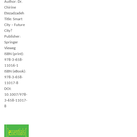
Author: Dr.
Chirine
Etezadzadeh
Title: Smart
City – Future
City?
Publisher:
Springer
Vieweg
ISBN (print):
978-3-658-
11016-1
ISBN (eBook):
978-3-658-
11017-8
DOI:
10.1007/978-
3-658-11017-
8