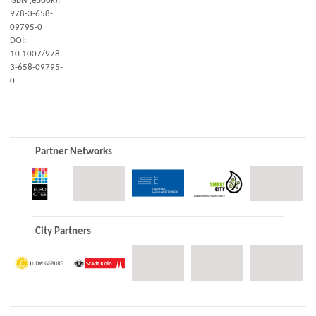
ISBN (eBook):
978-3-658-
09795-0
DOI:
10.1007/978-
3-658-09795-
0
Partner Networks
City Partners