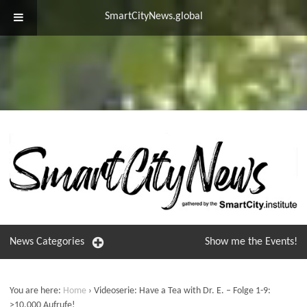
SmartCityNews.global
News
Categories
Show me the
Events!
You are here:
Home
›
Videoserie: Have a Tea with Dr. E. – Folge 1-9:
>10.000 Aufrufe!