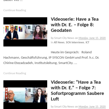
Baden-Wü ...
Continue Reading
Videoserie: Have a Tea
with Dr. E. – Folge 8:
Geodaten
by Smart City News
on
Monday, June 15, 2020
in
All News
,
SCN Interviews
,
ICT
Heute im Gespräch: Roland
Hachmann, Geschäftsführung, IP SYSCON GmbH und Prof. h.c. Dr.
Chirine Etezadzadeh, Institutsleitung, SmartCity. ...
Continue Reading
Videoserie: “Have a Tea
with Dr. E.” – Folge 7:
Sofortprogramm Saubere
Luft
by Smart City News
on
Monday, June 15, 2020