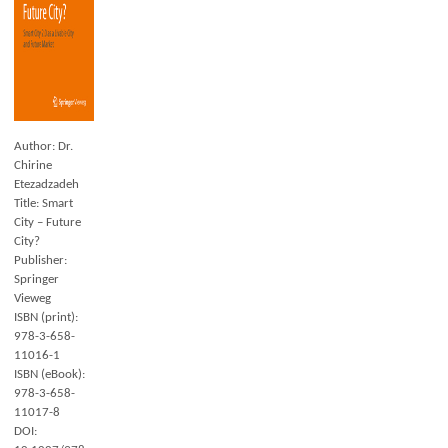
Author: Dr.
Chirine
Etezadzadeh
Title: Smart
City – Future
City?
Publisher:
Springer
Vieweg
ISBN (print):
978-3-658-
11016-1
ISBN (eBook):
978-3-658-
11017-8
DOI: