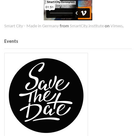
Smart City - Made in Germany
from
SmartCity.institute
on
Vimeo
.
Events