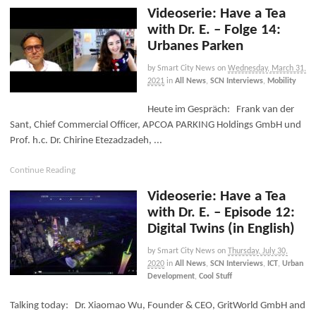
Videoserie: Have a Tea
with Dr. E. – Folge 14:
Urbanes Parken
by Smart City News
on
Wednesday, March 31,
2021
in
All News
,
SCN Interviews
,
Mobility
Heute im Gespräch: Frank van der
Sant, Chief Commercial Officer, APCOA PARKING Holdings GmbH und
Prof. h.c. Dr. Chirine Etezadzadeh, ...
Continue Reading
Videoserie: Have a Tea
with Dr. E. – Episode 12:
Digital Twins (in English)
by Smart City News
on
Thursday, July 30,
2020
in
All News
,
SCN Interviews
,
ICT
,
Urban
Development
,
Cool Stuff
Talking today: Dr. Xiaomao Wu, Founder & CEO, GritWorld GmbH and