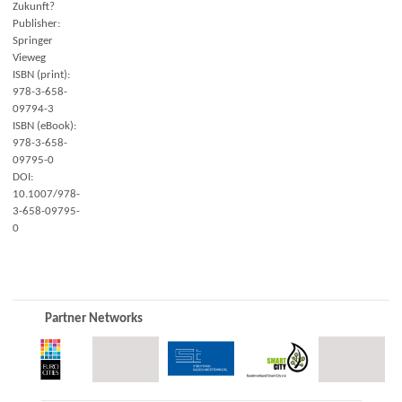
Zukunft?
Publisher:
Springer
Vieweg
ISBN (print):
978-3-658-
09794-3
ISBN (eBook):
978-3-658-
09795-0
DOI:
10.1007/978-
3-658-09795-
0
Partner Networks