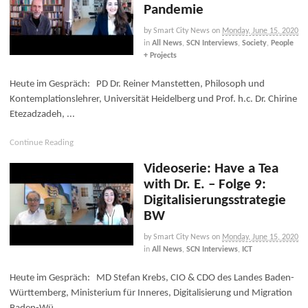
Pandemie
by Smart City News
on
Monday, June 15, 2020
in
All News
,
SCN Interviews
,
Society
,
People
+ Projects
Heute im Gespräch: PD Dr. Reiner Manstetten, Philosoph und
Kontemplationslehrer, Universität Heidelberg und Prof. h.c. Dr. Chirine
Etezadzadeh, ...
Continue Reading
Videoserie: Have a Tea
with Dr. E. – Folge 9:
Digitalisierungsstrategie
BW
by Smart City News
on
Monday, June 15, 2020
in
All News
,
SCN Interviews
,
ICT
Heute im Gespräch: MD Stefan Krebs, CIO & CDO des Landes Baden-
Württemberg, Ministerium für Inneres, Digitalisierung und Migration