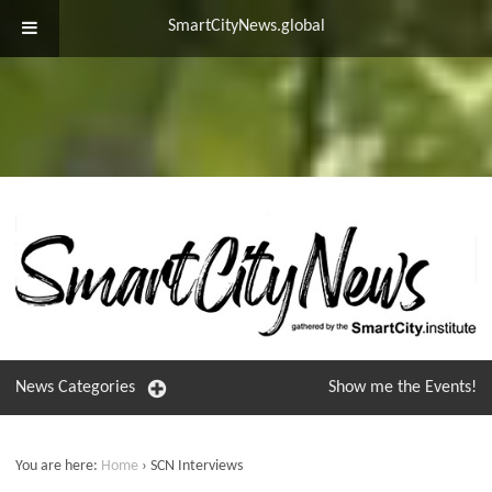
SmartCityNews.global
News
Categories
Show me the
Events!
You are here:
Home
›
SCN Interviews