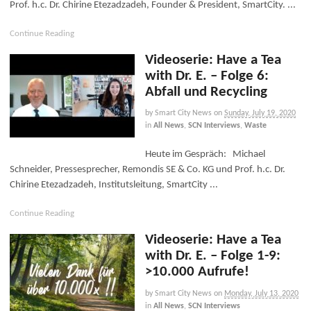
Prof. h.c. Dr. Chirine Etezadzadeh, Founder & President, SmartCity. ...
Continue Reading
Videoserie: Have a Tea
with Dr. E. – Folge 6:
Abfall und Recycling
by Smart City News
on
Sunday, July 19, 2020
in
All News
,
SCN Interviews
,
Waste
Heute im Gespräch: Michael
Schneider, Pressesprecher, Remondis SE & Co. KG und Prof. h.c. Dr.
Chirine Etezadzadeh, Institutsleitung, SmartCity ...
Continue Reading
Videoserie: Have a Tea
with Dr. E. – Folge 1-9:
>10.000 Aufrufe!
by Smart City News
on
Monday, July 13, 2020
in
All News
,
SCN Interviews