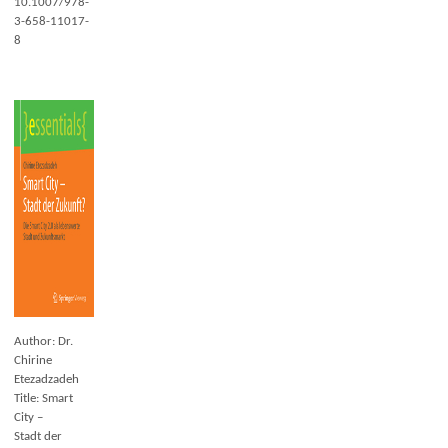
10.1007/978-
3-658-11017-
8
Author: Dr.
Chirine
Etezadzadeh
Title: Smart
City –
Stadt der