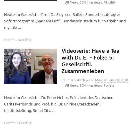
in
All News
,
SCN Interviews
,
Mobility
Heute im Gespräch: Prof. Dr. Siegfried Balleis, Sonderbeauftragter
Sofortprogramm „Saubere Luft“, Bundesministerium für Verkehr und
digitale ...
Continue Reading
Videoserie: Have a Tea
with Dr. E. – Folge 5:
Gesellschftl.
Zusammenleben
by Smart City News
on
Monday, June 08, 2020
in
All News
,
SCN Interviews
,
Society
Heute im Gespräch: Dr. Peter Neher, Präsident des Deutschen
Caritasverbands und Prof. h.c. Dr. Chirine Etezadzadeh,
Institutsleitung, SmartCity. ...
Continue Reading