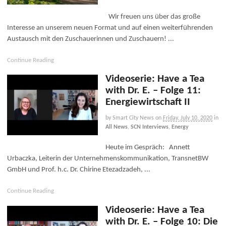
Wir freuen uns über das große
Interesse an unserem neuen Format und auf einen weiterführenden
Austausch mit den Zuschauerinnen und Zuschauern! ...
Continue Reading
Videoserie: Have a Tea
with Dr. E. – Folge 11:
Energiewirtschaft II
by Smart City News
on
Friday, July 10, 2020
in
All News
,
SCN Interviews
,
Energy
Heute im Gespräch: Annett
Urbaczka, Leiterin der Unternehmenskommunikation, TransnetBW
GmbH und Prof. h.c. Dr. Chirine Etezadzadeh, ...
Continue Reading
Videoserie: Have a Tea
with Dr. E. – Folge 10: Die