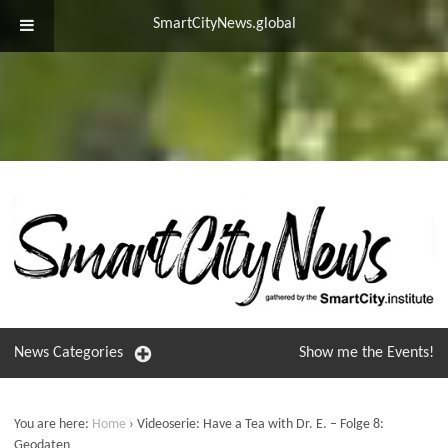
SmartCityNews.global
News
Categories
Show me the
Events!
You are here:
Home
›
Videoserie: Have a Tea with Dr. E. – Folge 8:
Geodaten