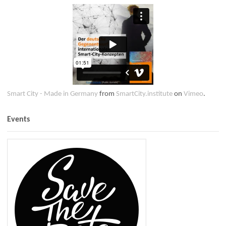
Smart City - Made in Germany
from
SmartCity.institute
on
Vimeo
.
Events