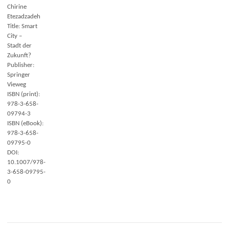
Chirine
Etezadzadeh
Title: Smart
City –
Stadt der
Zukunft?
Publisher:
Springer
Vieweg
ISBN (print):
978-3-658-
09794-3
ISBN (eBook):
978-3-658-
09795-0
DOI:
10.1007/978-
3-658-09795-
0