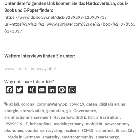
Unter dem folgenden Link können Sie das Hardcoverbuch, das E-
Book und E-Paper finden:
https://www.dpbolvw.net/click-9239293-12898971?
url=https%3A%2F%2Fwww.springer.com%2Fde%2Fbook%2F978365
8272319
Weitere Interviews finden Sie unter:
www.smartcitynews.global
Why not share this article?
F
T
X
E
Li
Pi
W
a
w
I
m
n
n
h
c
it
N
ai
k
t
a
abfall
,
corona
,
CoronaWarnApp
,
covid19
,
daten
,
digitalisierung
,
e
t
G
l
e
e
ts
energie
,
etezadzadeh
,
geodaten
,
gis
,
Governance
,
b
e
d
r
A
grünflächenmanagement
,
HaveaTeawithDrE
,
IKT
,
infrastruktur
,
IPSYSCON
,
IT
,
krisenpläne
,
madeingermany
,
mobilität
,
neweconomy
,
o
r
I
e
p
ökonomie
,
pandemie
,
recycling
,
resilienz
,
SCMiG
,
sicherheit
,
Smart City
o
n
st
p
– Made in Germany
,
smartcity
,
smartcommunity
,
smartenergy
,